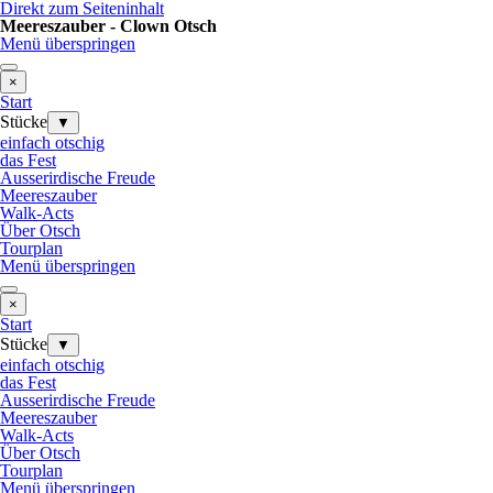
Direkt zum Seiteninhalt
Meereszauber - Clown Otsch
Menü überspringen
×
Start
Stücke
▼
einfach otschig
das Fest
Ausserirdische Freude
Meereszauber
Walk-Acts
Über Otsch
Tourplan
Menü überspringen
×
Start
Stücke
▼
einfach otschig
das Fest
Ausserirdische Freude
Meereszauber
Walk-Acts
Über Otsch
Tourplan
Menü überspringen